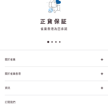
正貨保証
雀巢香港為您承諾
關於雀巢
雀巢集團起源於1866年的瑞士，目前是全球領先的「營養、健康、
幸福生活」企業。雀巢的目標是「我們充分發掘食品的力量，提升
關於雀巢香港
每個個體的生活品質，無論現在還是未來」。
關於雀巢香港
資訊
雀巢香港創造共享價值
聯絡我們
付款及送貨
私隱聲明
訂閱我們
退貨或更換