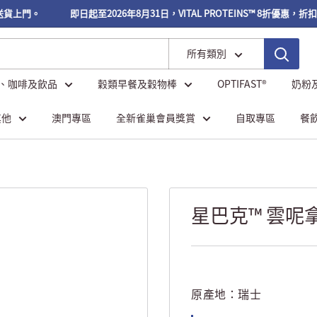
送貨上門。
即日起至2026年8月31日，VITAL PROTEINS™ 8折優惠，折
所有類別
、咖啡及飲品
穀類早餐及穀物棒
OPTIFAST®
奶粉
其他
澳門專區
全新雀巢會員獎賞
自取專區
餐
星巴克™ 雲呢拿風
原產地：
瑞士