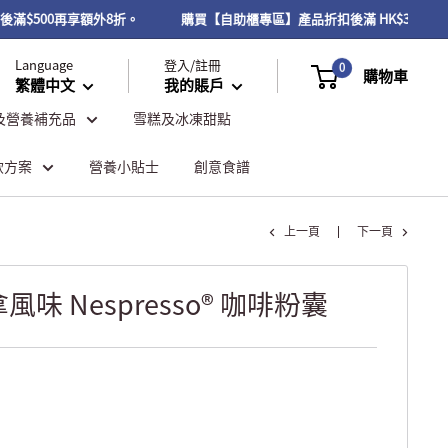
扣後滿$500再享額外8折。
購買【自助櫃專區】產品折扣後滿 HK$300或
Language
登入/註冊
0
購物車
繁體中文
我的賬戶
及營養補充品
雪糕及冰凍甜點
飲方案
營養小貼士
創意食譜
上一頁
下一頁
味 Nespresso® 咖啡粉囊