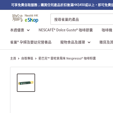
或以上，可享免費自取服務；購買任何產品折扣後滿HK$450或以上，即可免費
本週優惠
NESCAFÉ® Dolce Gusto® 咖啡膠囊
咖啡機
雀巢® 孕婦及嬰幼兒營養品
寵物食品及護理
雜貨及
主頁
自取專區
星巴克™ 雲呢拿風味 Nespresso® 咖啡粉囊