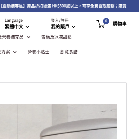
區】產品折扣後滿 HK$300或以上，可享免費自取服務；購買任何產品折扣後滿
Language
登入/註冊
0
購物車
繁體中文
我的賬戶
及營養補充品
雪糕及冰凍甜點
飲方案
營養小貼士
創意食譜