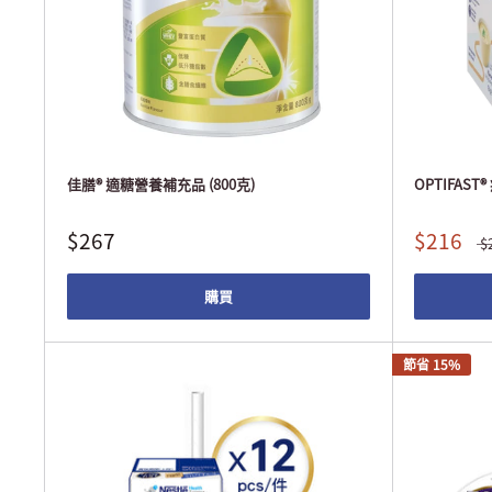
佳膳® 適糖營養補充品 (800克)
OPTIFAST
$267
$216
$
購買
節省 15%