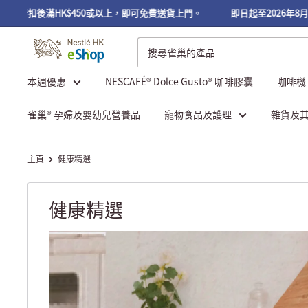
滿HK$450或以上，即可免費送貨上門。
即日起至2026年8月31日，VI
本週優惠
NESCAFÉ® Dolce Gusto® 咖啡膠囊
咖啡機
雀巢® 孕婦及嬰幼兒營養品
寵物食品及護理
雜貨及
主頁
健康精選
健康精選