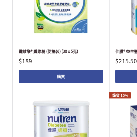
纖維樂® 纖維粉 (便攜裝) (30 x 5克)
佳膳® 益生營
$189
$215.50
購買
節省 10%