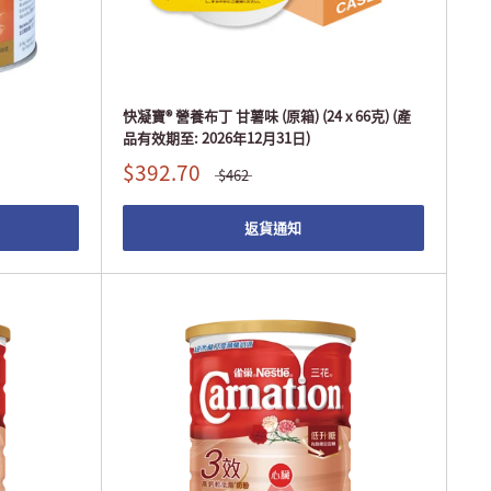
快凝寶® 營養布丁 甘薯味 (原箱) (24 x 66克) (產
品有效期至: 2026年12月31日)
$392.70
$462
返貨通知