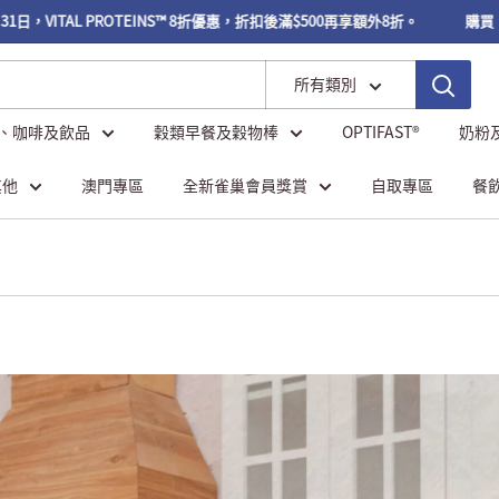
TAL PROTEINS™ 8折優惠，折扣後滿$500再享額外8折。
購買【自助櫃專
所有類別
、咖啡及飲品
穀類早餐及穀物棒
OPTIFAST®
奶粉
其他
澳門專區
全新雀巢會員獎賞
自取專區
餐