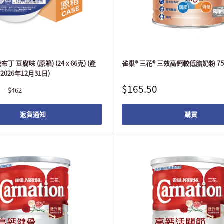
丁 豆腐味 (原箱) (24 x 66克) (產
雀巢® 三花® 三效高鈣較低脂奶粉 75
2026年12月31日)
$165.50
$462
返貨通知
購買