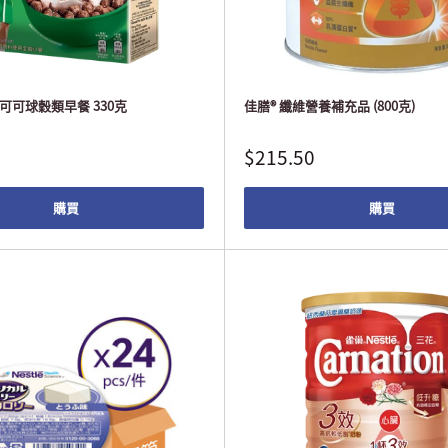
 可可球穀類早餐 330克
佳膳® 纖維營養補充品 (800克)
$215.50
購買
購買