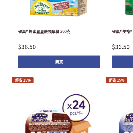
雀巢® 蜂蜜星星穀類早餐 300克
雀巢® 美祿®
$36.50
$36.50
購買
節省 15%
節省 15%