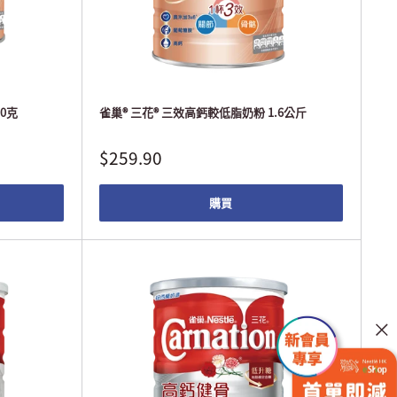
0克
雀巢® 三花® 三效高鈣較低脂奶粉 1.6公斤
$259.90
購買