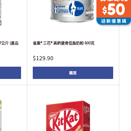
7公斤 (產品
雀巢® 三花® 高鈣健骨低脂奶粉 800克
$129.90
購買