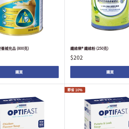
養補充品 (800克)
纖維樂® 纖維粉 (250克)
$202
購買
購買
節省 10%