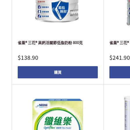
雀巢® 三花® 高鈣活關節低脂奶粉 800克
雀巢® 三花®
$138.90
$241.90
購買