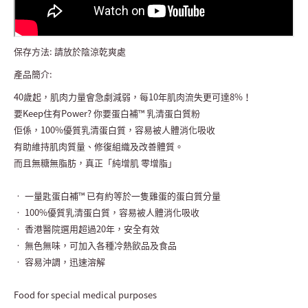
保存方法: 請放於陰涼乾爽處
產品簡介:
40歲起，肌肉力量會急劇減弱，每10年肌肉流失更可達8%！
要Keep住有Power? 你要蛋白補™ 乳清蛋白質粉
佢係，100%優質乳清蛋白質，容易被人體消化吸收
有助維持肌肉質量、修復組織及改善體質。
而且無糖無脂肪，真正「純增肌 零增脂」
• 一量匙蛋白補™ 已有約等於一隻雞蛋的蛋白質分量
• 100%優質乳清蛋白質，容易被人體消化吸收
• 香港醫院選用超過20年，安全有效
• 無色無味，可加入各種冷熱飲品及食品
• 容易沖調，迅速溶解
Food for special medical purposes