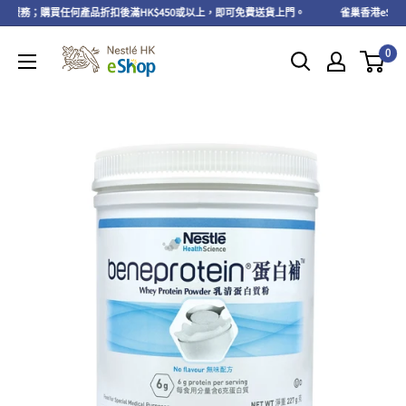
取服務；購買任何產品折扣後滿HK$450或以上，即可免費送貨上門。
雀巢香港eShop 
0