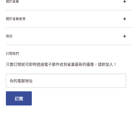
關於雀巢
雀巢集團起源於1866年的瑞士，目前是全球領先的「營養、健康、
幸福生活」企業。雀巢的目標是「我們充分發掘食品的力量，提升
關於雀巢香港
每個個體的生活品質，無論現在還是未來」。
關於雀巢香港
資訊
雀巢香港創造共享價值
聯絡我們
付款及送貨
私隱聲明
訂閱我們
退貨或更換
註冊NESCAFÉ® Dolce Gusto®咖啡機
常見問題
只要訂閱就可即時透過電子郵件收到雀巢最新的優惠，請即加入！
條款及細則
雀巢會員獎賞
你的電郵地址
澳門地區送貨
訂閱