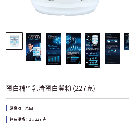
蛋白補™ 乳清蛋白質粉 (227克)
原產地：
美國
包裝規格：
1 x 227 克