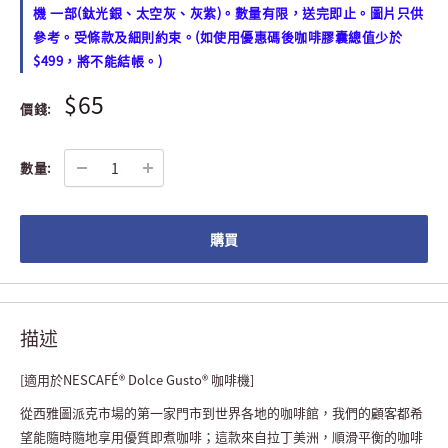
機 一部(鈦光銀、太空灰、灰紫)。數量有限，送完即止。圖片只供
參考。受條款及細則約束。(如使用優惠碼後咖啡膠囊總值少於
$499，將不能結帳。)
$65
價錢:
數量:
購買
描述
[適用於NESCAFÉ® Dolce Gusto® 咖啡機]
從西雅圖派克市場的第一家門市到世界各地的咖啡館，我們的顧客都希
望能隨時隨地享用優質即煮咖啡；這款來自拉丁美洲，順滑平衡的咖啡