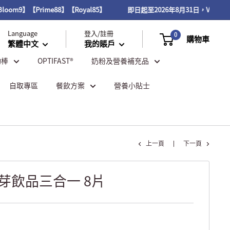
m9】【Prime88】【Royal85】
即日起至2026年8月31日，VITAL P
Language
登入/註冊
0
購物車
繁體中文
我的賬戶
物棒
OPTIFAST®
奶粉及營養補充品
自取專區
餐飲方案
營養小貼士
上一頁
下一頁
麥芽飲品三合一 8片