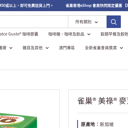
50或以上，即可免費送貨上門。
雀巢香港eShop 會員快閃限定優惠 【Bloo
所有類別
Dolce Gusto® 咖啡膠囊
咖啡機、咖啡及飲品
穀類早餐及穀
護理
雜貨及其他
澳門專區
全新雀巢會員獎賞
雀巢® 美祿® 
原產地：
新加坡