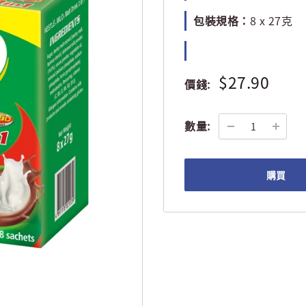
包裝規格：
8 x 27克
$27.90
價錢:
數量:
購買