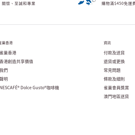
關懷、至誠和專業
購物滿$450免運
雀巢香港
資訊
雀巢香港
付款及送貨
香港創造共享價值
退貨或更換
我們
常見問題
聲明
條款及細則
ESCAFÉ® Dolce Gusto®咖啡機
雀巢會員獎賞
澳門地區送貨