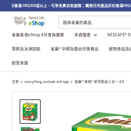
折扣後滿 HK$300或以上，可享免費自取服務；購買任何產品折扣後滿HK$4
雀巢香港eShop 8月會員優惠
本週優惠
NESCAFÉ® 
雪糕及冰凍甜點
雀巢® 孕婦及嬰幼兒營養品
寵物食品及
創意食譜
主頁
everything exclude imf npp
雀巢® 美祿® 麥芽飲品三合一 8片