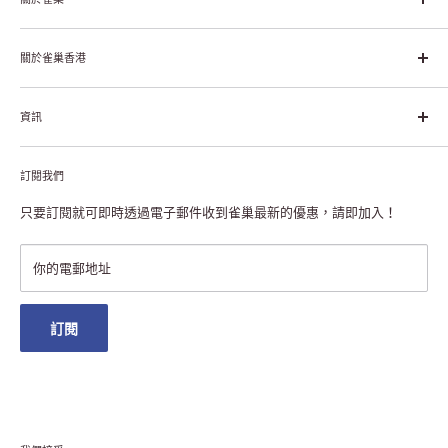
雀巢集團起源於1866年的瑞士，目前是全球領先的「營養、健康、
幸福生活」企業。雀巢的目標是「我們充分發掘食品的力量，提升
關於雀巢香港
每個個體的生活品質，無論現在還是未來」。
關於雀巢香港
資訊
雀巢香港創造共享價值
聯絡我們
付款及送貨
私隱聲明
訂閱我們
退貨或更換
註冊NESCAFÉ® Dolce Gusto®咖啡機
常見問題
只要訂閱就可即時透過電子郵件收到雀巢最新的優惠，請即加入！
條款及細則
雀巢會員獎賞
你的電郵地址
澳門地區送貨
訂閱