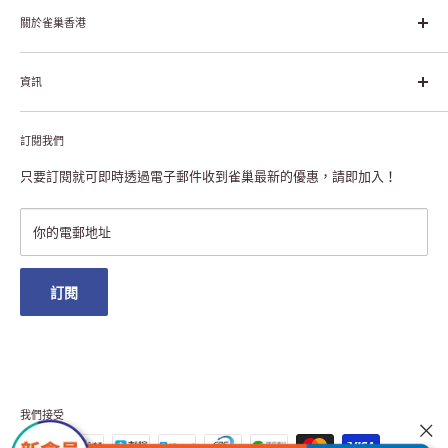
幸福生活」企業。雀巢的目標是「我們充分發掘食品的力量，提升
關於雀巢香港
每個個體的生活品質，無論現在還是未來」。
關於雀巢香港
資訊
雀巢香港創造共享價值
聯絡我們
付款及送貨
私隱聲明
訂閱我們
退貨或更換
註冊NESCAFÉ® Dolce Gusto®咖啡機
常見問題
只要訂閱就可即時透過電子郵件收到雀巢最新的優惠，請即加入！
條款及細則
雀巢會員獎賞
你的電郵地址
澳門地區送貨
訂閱
我們接受