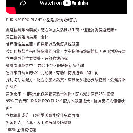
PURINA® PRO PLAN® 小型及迷你成犬配方
嚴選優質雞肉製成，配方並加入活性益生菌，促進狗狗腸道健康。
真正優質雞肉為第一食材
使用活性益生菌，促進腸道及免疫系統健康
按照理想體重指引餵飼推薦份量，令狗狗保持健康體態，更加活潑長壽
含牛磺酸等重要營養，有效強健心臟
營養素濃縮集中， 適合小型犬的快速新陳代謝
富含來自菊苣的益生元菊粉，有助維持腸道微生物平衡
採用防牙垢配方，配方亦加入鈣質、磷質及多種必要礦物質，強健骨骼
與牙齒
高消化率，相較其他低營養高熱量狗糧，配方減少高達25%便便
95% 只食用PURINA® PRO PLAN® 配方的健康成犬，擁有良好的便便狀
態^
含抗氧化成分，經科學證實能提升免疫屏障
無添加人工色素、人工調味料及防腐劑
100% 全價狗乾糧