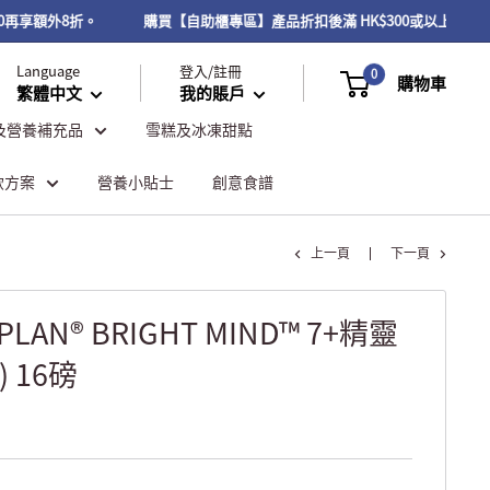
0再享額外8折。
購買【自助櫃專區】產品折扣後滿 HK$300或以上，可享
Language
登入/註冊
0
購物車
繁體中文
我的賬戶
及營養補充品
雪糕及冰凍甜點
飲方案
營養小貼士
創意食譜
上一頁
下一頁
 PLAN® BRIGHT MIND™ 7+精靈
 16磅