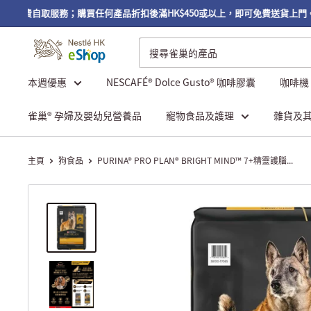
可享免費自取服務；購買任何產品折扣後滿HK$450或以上，即可免費送貨上門。
本週優惠
NESCAFÉ® Dolce Gusto® 咖啡膠囊
咖啡機
雀巢® 孕婦及嬰幼兒營養品
寵物食品及護理
雜貨及
主頁
狗食品
PURINA® PRO PLAN® BRIGHT MIND™ 7+精靈護腦...