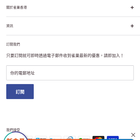
幸福生活」企業。雀巢的目標是「我們充分發掘食品的力量，提升
關於雀巢香港
每個個體的生活品質，無論現在還是未來」。
關於雀巢香港
資訊
雀巢香港創造共享價值
聯絡我們
付款及送貨
私隱聲明
訂閱我們
退貨或更換
註冊NESCAFÉ® Dolce Gusto®咖啡機
常見問題
只要訂閱就可即時透過電子郵件收到雀巢最新的優惠，請即加入！
條款及細則
雀巢會員獎賞
你的電郵地址
澳門地區送貨
訂閱
我們接受