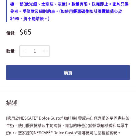
機 一部(鈦光銀、太空灰、灰紫)。數量有限，送完即止。圖片只供
參考。受條款及細則約束。(如使用優惠碼後咖啡膠囊總值少於
$499，將不能結帳。)
$65
價錢:
數量:
購買
描述
[適用於NESCAFÉ® Dolce Gusto® 咖啡機] 靈感來自您喜愛的星巴克抹茶
牛奶，使用優質抹茶及牛奶調製，讓您的味蕾沉醉於馥郁茶香和醇厚牛
奶中，您家裡的NESCAFÉ® Dolce Gusto®咖啡機可助您輕鬆實現。