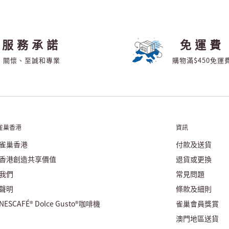
服務承諾
免運費
關懷、至誠和專業
購物滿$450免運
雀巢香港
資訊
雀巢香港
付款及送貨
香港創造共享價值
退貨或更換
我們
常見問題
聲明
條款及細則
ESCAFÉ® Dolce Gusto®咖啡機
雀巢會員獎賞
澳門地區送貨