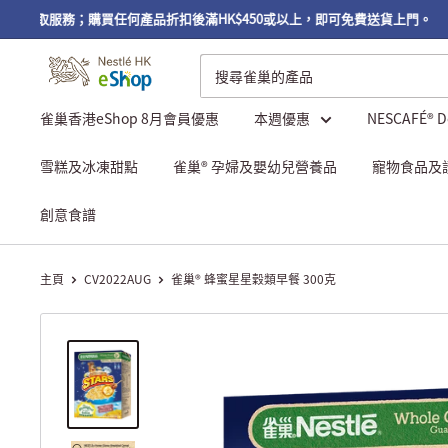
費自取服務；購買任何產品折扣後滿HK$450或以上，即可免費送貨上門。
雀巢香港eShop 8月會員優惠
本週優惠
NESCAFÉ® 
雪糕及冰凍甜點
雀巢® 孕婦及嬰幼兒營養品
寵物食品及
創意食譜
主頁
CV2022AUG
雀巢® 蜂蜜星星穀類早餐 300克