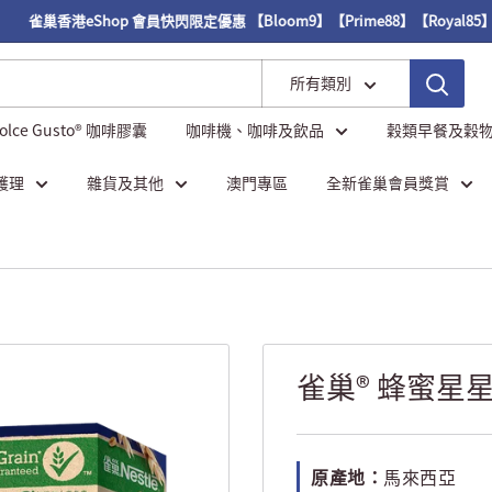
雀巢香港eShop 會員快閃限定優惠 【Bloom9】【Prime88】【Royal85】
所有類別
Dolce Gusto® 咖啡膠囊
咖啡機、咖啡及飲品
穀類早餐及穀
護理
雜貨及其他
澳門專區
全新雀巢會員獎賞
雀巢® 蜂蜜星星
原產地：
馬來西亞