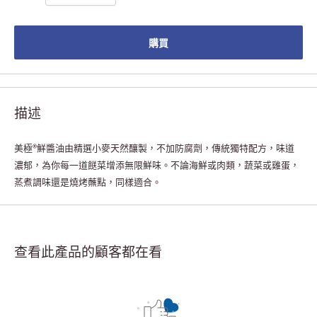
購買
描述
美極®鮮醬油由精選小麥天然釀製，不加防腐劑，傳統獨特配方，味道
濃郁，為你每一道餸菜增添無限鮮味。不論海鮮或肉類，蔬菜或雞蛋，
蒸煮調味還是燒烤蘸點，同樣適合。
查看此產品的顧客都在看