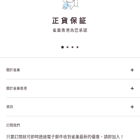
正貨保証
雀巢香港為您承諾
關於雀巢
雀巢集團起源於1866年的瑞士，目前是全球領先的「營養、健康、
幸福生活」企業。雀巢的目標是「我們充分發掘食品的力量，提升
關於雀巢香港
每個個體的生活品質，無論現在還是未來」。
關於雀巢香港
資訊
雀巢香港創造共享價值
聯絡我們
付款及送貨
私隱聲明
訂閱我們
退貨或更換
註冊NESCAFÉ® Dolce Gusto®咖啡機
常見問題
只要訂閱就可即時透過電子郵件收到雀巢最新的優惠，請即加入！