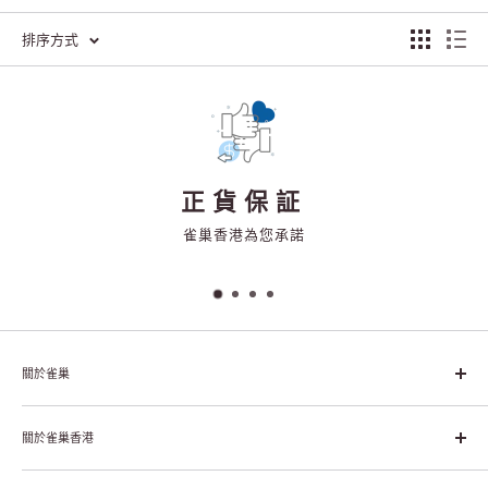
排序方式
正貨保証
雀巢香港為您承諾
關於雀巢
雀巢集團起源於1866年的瑞士，目前是全球領先的「營養、健康、
幸福生活」企業。雀巢的目標是「我們充分發掘食品的力量，提升
關於雀巢香港
每個個體的生活品質，無論現在還是未來」。
關於雀巢香港