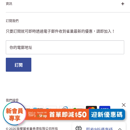
資訊
雀巢香港創造共享價值
聯絡我們
付款及送貨
私隱聲明
訂閱我們
退貨或更換
註冊NESCAFÉ® Dolce Gusto®咖啡機
常見問題
只要訂閱就可即時透過電子郵件收到雀巢最新的優惠，請即加入！
條款及細則
雀巢會員獎賞
你的電郵地址
澳門地區送貨
訂閱
我們接受
© 2026 版權屬雀巢香港有限公司所有