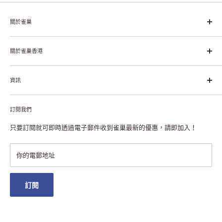
關於雀巢
雀巢集團起源於1866年的瑞士，目前是全球領先的「營養、健康、
幸福生活」企業。雀巢的目標是「我們充分發掘食品的力量，提升
關於雀巢香港
每個個體的生活品質，無論現在還是未來」。
關於雀巢香港
資訊
雀巢香港創造共享價值
聯絡我們
付款及送貨
私隱聲明
訂閱我們
退貨或更換
註冊NESCAFÉ® Dolce Gusto®咖啡機
常見問題
只要訂閱就可即時透過電子郵件收到雀巢最新的優惠，請即加入！
條款及細則
雀巢會員獎賞
你的電郵地址
澳門地區送貨
訂閱