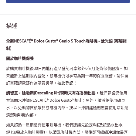
描述
全新NESCAFÉ® Dolce Gusto® Genio S Touch咖啡機 - 鈦光銀 (輕觸控
制)
關於咖啡機保養
於購買咖啡機後
30
日內進行產品登記可享額外
6
個月免費保養服務。
如
未能於上述期限內登記，咖啡機仍可享有為期一年的保養服務。請保留
訂單確認電郵作為購買證明。
按此登記！
請留意，除垢劑
(Descaling Kit)
現時未有在香港出售。
我們建議您使用
室溫開水冲調
NESCAFÉ® Dolce Gusto®
咖啡；另外，請避免使用礦泉
水，以免礦物質積聚於咖啡機內部。按以上沖調建議則無需使用除垢劑
清潔咖啡機內部。
如果超過一星期沒有使用咖啡機，我們建議先設定
6
格及按熱水出水
鍵
(
無需放入咖啡膠囊
)
，以清洗咖啡機內部。隨後即可繼續冲調你最喜