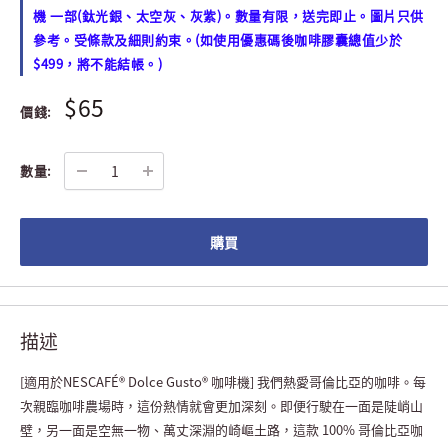
機 一部(鈦光銀、太空灰、灰紫)。數量有限，送完即止。圖片只供
參考。受條款及細則約束。(如使用優惠碼後咖啡膠囊總值少於
$499，將不能結帳。)
$65
價錢:
數量:
購買
描述
[適用於NESCAFÉ® Dolce Gusto® 咖啡機] 我們熱愛哥倫比亞的咖啡。每
次親臨咖啡農場時，這份熱情就會更加深刻。即便行駛在一面是陡峭山
壁，另一面是空無一物、萬丈深淵的崎嶇土路，這款 100% 哥倫比亞咖