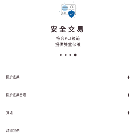
安全交易
符合PCI規範
提供雙重保護
關於雀巢
雀巢集團起源於1866年的瑞士，目前是全球領先的「營養、健康、
幸福生活」企業。雀巢的目標是「我們充分發掘食品的力量，提升
關於雀巢香港
每個個體的生活品質，無論現在還是未來」。
關於雀巢香港
資訊
雀巢香港創造共享價值
聯絡我們
付款及送貨
私隱聲明
訂閱我們
退貨或更換