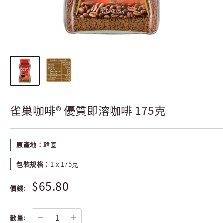
雀巢咖啡® 優質即溶咖啡 175克
原產地：
韓國
包裝規格：
1 x 175克
$65.80
價錢:
數量: