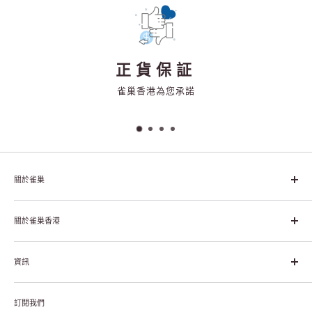
正貨保証
雀巢香港為您承諾
關於雀巢
雀巢集團起源於1866年的瑞士，目前是全球領先的「營養、健康、
幸福生活」企業。雀巢的目標是「我們充分發掘食品的力量，提升
關於雀巢香港
每個個體的生活品質，無論現在還是未來」。
關於雀巢香港
資訊
雀巢香港創造共享價值
聯絡我們
付款及送貨
私隱聲明
訂閱我們
退貨或更換