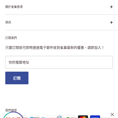
雀巢集團起源於1866年的瑞士，目前是全球領先的「營養、健康、
幸福生活」企業。雀巢的目標是「我們充分發掘食品的力量，提升
關於雀巢香港
每個個體的生活品質，無論現在還是未來」。
關於雀巢香港
資訊
雀巢香港創造共享價值
聯絡我們
付款及送貨
私隱聲明
訂閱我們
退貨或更換
註冊NESCAFÉ® Dolce Gusto®咖啡機
常見問題
只要訂閱就可即時透過電子郵件收到雀巢最新的優惠，請即加入！
條款及細則
雀巢會員獎賞
你的電郵地址
澳門地區送貨
訂閱
我們接受