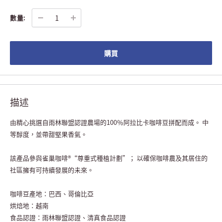
數量:
購買
描述
由精心挑選自雨林聯盟認證農場的100％阿拉比卡咖啡豆拼配而成。 中
等醇度，並帶甜堅果香氣。
該產品參與雀巢咖啡®“尊重式種植計劃”； 以確保咖啡農及其居住的
社區擁有可持續發展的未來。
咖啡豆產地：巴西、哥倫比亞
烘焙地：
越南
食品認證：雨林聯盟認證、清真食品認證