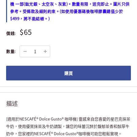
機 一部(鈦光銀、太空灰、灰紫)。數量有限，送完即止。圖片只供
參考。受條款及細則約束。(如使用優惠碼後咖啡膠囊總值少於
$499，將不能結帳。)
$65
價錢:
數量:
購買
描述
[適用於NESCAFÉ® Dolce Gusto® 咖啡機] 靈感來自您喜愛的星巴克抹茶
牛奶，使用優質抹茶及牛奶調製，讓您的味蕾沉醉於馥郁茶香和醇厚牛
奶中，您家裡的NESCAFÉ® Dolce Gusto®咖啡機可助您輕鬆實現。