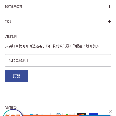
幸福生活」企業。雀巢的目標是「我們充分發掘食品的力量，提升
關於雀巢香港
每個個體的生活品質，無論現在還是未來」。
關於雀巢香港
資訊
雀巢香港創造共享價值
聯絡我們
付款及送貨
私隱聲明
訂閱我們
退貨或更換
註冊NESCAFÉ® Dolce Gusto®咖啡機
常見問題
只要訂閱就可即時透過電子郵件收到雀巢最新的優惠，請即加入！
條款及細則
雀巢會員獎賞
你的電郵地址
澳門地區送貨
訂閱
我們接受