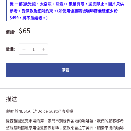
機 一部(鈦光銀、太空灰、灰紫)。數量有限，送完即止。圖片只供
參考。受條款及細則約束。(如使用優惠碼後咖啡膠囊總值少於
$499，將不能結帳。)
$65
價錢:
數量:
購買
描述
[適用於NESCAFÉ® Dolce Gusto® 咖啡機]
從西雅圖派克市場的第一家門市到世界各地的咖啡館，我們的顧客都希
望能隨時隨地享用優質即煮咖啡；這款來自拉丁美洲，順滑平衡的咖啡