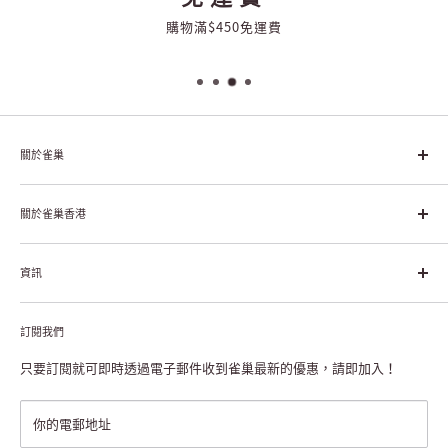
購物滿$450免運費
關於雀巢
雀巢集團起源於1866年的瑞士，目前是全球領先的「營養、健康、
幸福生活」企業。雀巢的目標是「我們充分發掘食品的力量，提升
關於雀巢香港
每個個體的生活品質，無論現在還是未來」。
關於雀巢香港
資訊
雀巢香港創造共享價值
聯絡我們
付款及送貨
私隱聲明
訂閱我們
退貨或更換
註冊NESCAFÉ® Dolce Gusto®咖啡機
常見問題
只要訂閱就可即時透過電子郵件收到雀巢最新的優惠，請即加入！
條款及細則
雀巢會員獎賞
你的電郵地址
澳門地區送貨