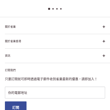
關於雀巢
雀巢集團起源於1866年的瑞士，目前是全球領先的「營養、健康、
幸福生活」企業。雀巢的目標是「我們充分發掘食品的力量，提升
關於雀巢香港
每個個體的生活品質，無論現在還是未來」。
關於雀巢香港
資訊
雀巢香港創造共享價值
聯絡我們
付款及送貨
私隱聲明
訂閱我們
退貨或更換
註冊NESCAFÉ® Dolce Gusto®咖啡機
常見問題
只要訂閱就可即時透過電子郵件收到雀巢最新的優惠，請即加入！
條款及細則
雀巢會員獎賞
你的電郵地址
澳門地區送貨
訂閱