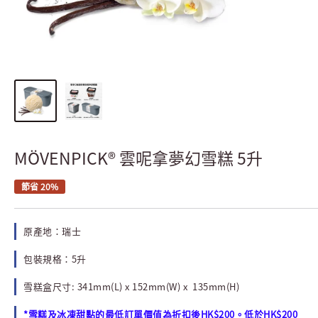
MÖVENPICK® 雲呢拿夢幻雪糕 5升
節省 20%
原產地：瑞士
包裝規格：5升
雪糕盒尺寸: 341mm(L) x 152mm(W) x 135mm(H)
*雪糕及冰凍甜點的最低訂單價值為折扣後HK$200。低於HK$200