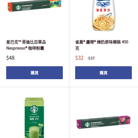
星巴克™ 哥倫比亞單品
雀巢® 鷹嘜® 煉奶原味樽裝 450
Nespresso® 咖啡粉囊
克
$48
$32
$37
購買
購買