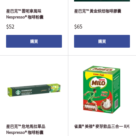
星巴克™ 雲呢拿風味
星巴克™ 黃金烘焙咖啡膠囊
Nespresso® 咖啡粉囊
$52
$65
購買
購買
星巴克™ 危地馬拉單品
雀巢® 美祿® 麥芽飲品三合一 8片
Nespresso® 咖啡粉囊