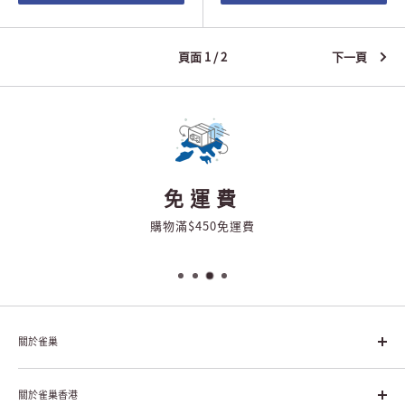
頁面 1 / 2
下一頁
免運費
購物滿$450免運費
關於雀巢
雀巢集團起源於1866年的瑞士，目前是全球領先的「營養、健康、
幸福生活」企業。雀巢的目標是「我們充分發掘食品的力量，提升
關於雀巢香港