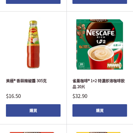
美極® 香蒜辣椒醬 305克
雀巢咖啡® 1+2 特濃即溶咖啡飲
品 20片
$16.50
$32.90
購買
購買