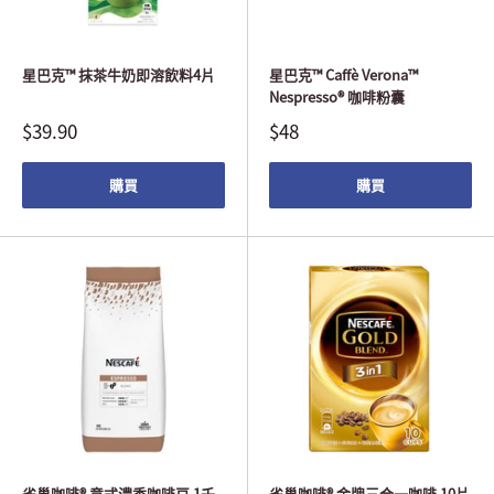
星巴克™ 抹茶牛奶即溶飲料4片
星巴克™ Caffè Verona™
Nespresso® 咖啡粉囊
$39.90
$48
購買
購買
雀巢咖啡® 意式濃香咖啡豆 1千
雀巢咖啡® 金牌三合一咖啡 10片