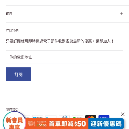
每個個體的生活品質，無論現在還是未來」。
關於雀巢香港
資訊
雀巢香港創造共享價值
聯絡我們
付款及送貨
私隱聲明
訂閱我們
退貨或更換
註冊NESCAFÉ® Dolce Gusto®咖啡機
常見問題
只要訂閱就可即時透過電子郵件收到雀巢最新的優惠，請即加入！
條款及細則
雀巢會員獎賞
你的電郵地址
澳門地區送貨
訂閱
我們接受