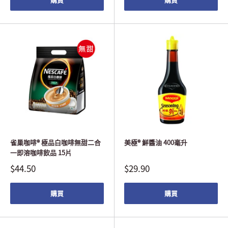
雀巢咖啡® 極品白咖啡無甜二合
美極® 鮮醬油 400毫升
一即溶咖啡飲品 15片
$44.50
$29.90
購買
購買