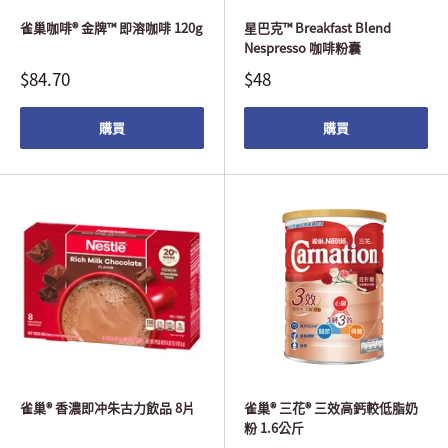
雀巢咖啡® 金牌™ 即溶咖啡 120g
星巴克™ Breakfast Blend
Nespresso 咖啡粉囊
$84.70
$48
購買
購買
雀巢® 香濃即冲朱古力飲品 8片
雀巢® 三花® 三效高鈣較低脂奶
粉 1.6公斤