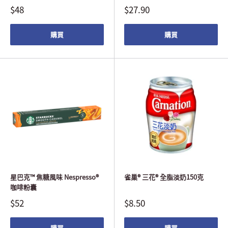
$48
$27.90
購買
購買
星巴克™ 焦糖風味 Nespresso®
雀巢® 三花® 全脂淡奶150克
咖啡粉囊
$52
$8.50
購買
購買