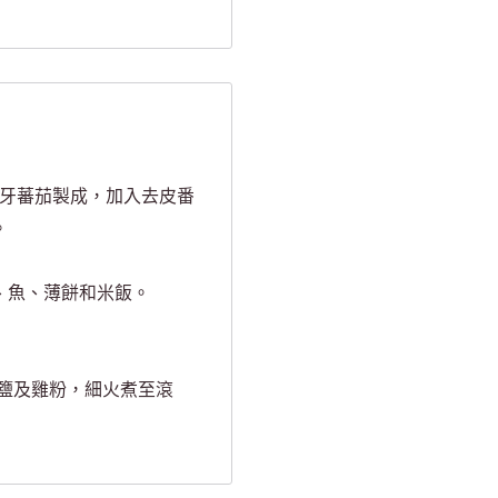
班牙蕃茄製成，加入去皮番
。
、魚、薄餅和米飯。
許鹽及雞粉，細火煮至滾