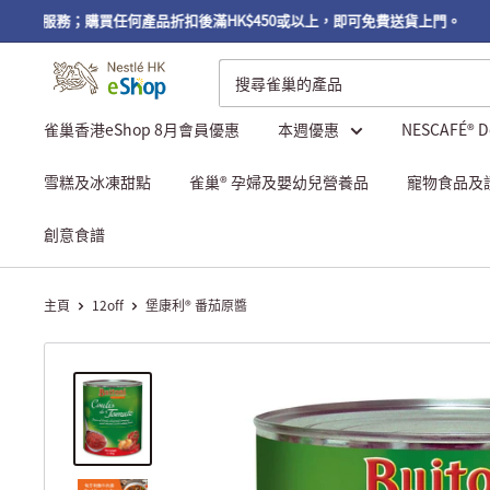
自取服務；購買任何產品折扣後滿HK$450或以上，即可免費送貨上門。
雀巢香港eShop 8月會員優惠
本週優惠
NESCAFÉ® 
雪糕及冰凍甜點
雀巢® 孕婦及嬰幼兒營養品
寵物食品及
創意食譜
主頁
12off
堡康利® 番茄原醬