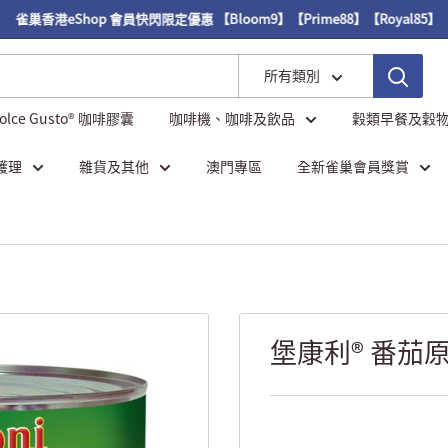
雀巢香港eShop 會員快閃限定優惠 【Bloom9】【Prime88】【Royal85】
所有類別
Dolce Gusto® 咖啡膠囊
咖啡機、咖啡及飲品
穀類早餐及穀
護理
雜貨及其他
澳門專區
全新雀巢會員獎賞
堡康利® 番茄