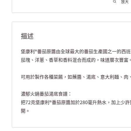
放大
描述
堡康利®番茄原醬由全球最大的番茄生產國之一的西
茄塊、洋蔥、香草和香料混合而成的，味道層次豐富
可用於製作各種菜餚，如蘸醬、湯底、意大利麵、肉
濃郁火鍋番茄湯底食譜：
把72克堡康利®番茄原醬加於280毫升熱水，加上少
開。