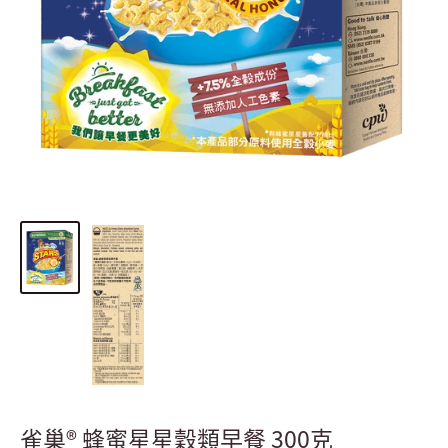
雀巢® 蜂蜜星星穀類早餐 300克