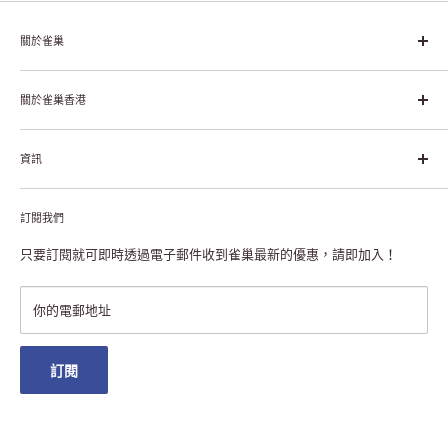
關於雀巢
雀巢集團起源於1866年的瑞士，目前是全球領先的「營養、健康、
幸福生活」企業。雀巢的目標是「我們充分發掘食品的力量，提升
關於雀巢香港
每個個體的生活品質，無論現在還是未來」。
關於雀巢香港
資訊
雀巢香港創造共享價值
聯絡我們
付款及送貨
私隱聲明
訂閱我們
退貨或更換
註冊NESCAFÉ® Dolce Gusto®咖啡機
常見問題
只要訂閱就可即時透過電子郵件收到雀巢最新的優惠，請即加入！
條款及細則
雀巢會員獎賞
你的電郵地址
澳門地區送貨
訂閱