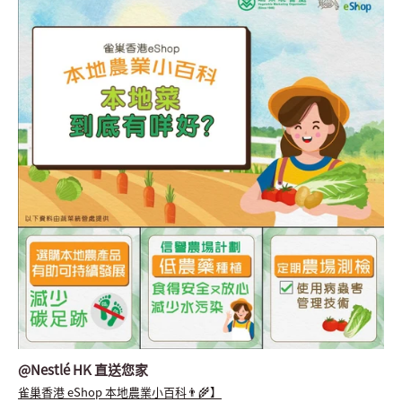
@Nestlé HK 直送您家
雀巢香港 eShop 本地農業小百科👨‍🌾】