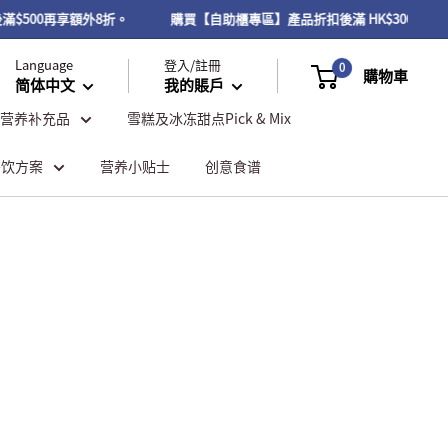
後滿$500再享額外8折。
購買【自助櫃專區】產品折扣後滿 HK$300或以
Language
登入/註冊
0
購物車
简体中文
我的賬戶
营养补充品
雪糕及冰冻甜点Pick & Mix
餐饮方案
营养小贴士
创意食谱