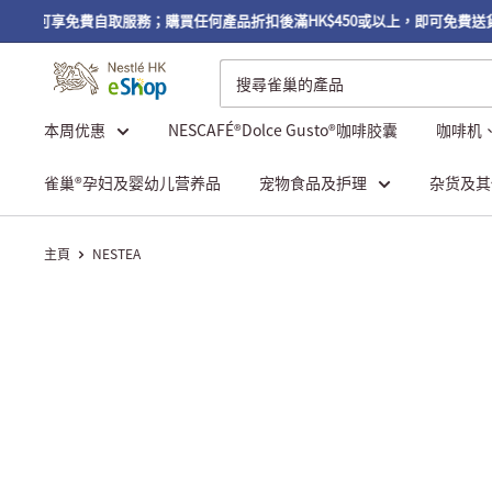
或以上，可享免費自取服務；購買任何產品折扣後滿HK$450或以上，即可免費送
本周优惠
NESCAFÉ®Dolce Gusto®咖啡胶囊
咖啡机
雀巢®孕妇及婴幼儿营养品
宠物食品及护理
杂货及其
主頁
NESTEA