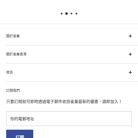
關於雀巢
雀巢集團起源於1866年的瑞士，目前是全球領先的「營養、健康、
幸福生活」企業。雀巢的目標是「我們充分發掘食品的力量，提升
關於雀巢香港
每個個體的生活品質，無論現在還是未來」。
关于雀巢香港
資訊
雀巢香港创造共享价值
联络我们
付款及送货
私隐声明
訂閱我們
退货或更换
注册NESCAFÉ® Dolce Gusto®咖啡机
常见问题
只要訂閱就可即時透過電子郵件收到雀巢最新的優惠，請即加入！
条款及细则
雀巢会员奖赏
你的電郵地址
澳门地区送货
訂閱