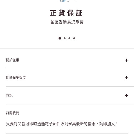
正貨保証
雀巢香港為您承諾
關於雀巢
雀巢集團起源於1866年的瑞士，目前是全球領先的「營養、健康、
幸福生活」企業。雀巢的目標是「我們充分發掘食品的力量，提升
關於雀巢香港
每個個體的生活品質，無論現在還是未來」。
关于雀巢香港
資訊
雀巢香港创造共享价值
联络我们
付款及送货
私隐声明
訂閱我們
退货或更换
注册NESCAFÉ® Dolce Gusto®咖啡机
常见问题
只要訂閱就可即時透過電子郵件收到雀巢最新的優惠，請即加入！
条款及细则