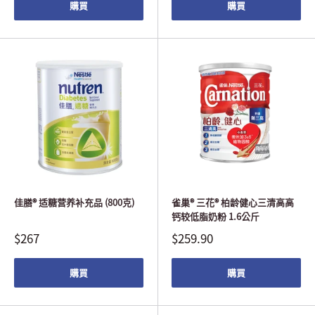
購買
購買
佳膳® 适糖营养补充品 (800克)
雀巢® 三花® 柏龄健心三清高高
钙较低脂奶粉 1.6公斤
$267
$259.90
購買
購買