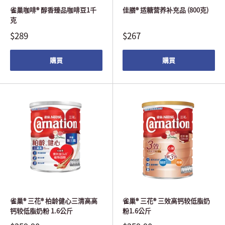
雀巢咖啡® 醇香臻品咖啡豆1千
佳膳® 适糖营养补充品 (800克)
克
$289
$267
購買
購買
雀巢® 三花® 柏龄健心三清高高
雀巢® 三花® 三效高钙较低脂奶
钙较低脂奶粉 1.6公斤
粉1.6公斤