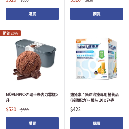
$650
$650
購買
購買
節省 20%
MÖVENPICK® 瑞士朱古力雪糕5
速癒素™ 癌症治療專用營養品
升
(減糖配方) - 橙味 10 x 74克
$520
$422
$650
購買
購買