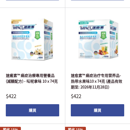
速癒素™ 癌症治療專用營養品
速愈素™ 癌症治疗专用营养品-
(減糖配方) - 呍呢拿味 10 x 74克
热带水果味10 x 74克 (產品有效
期至: 2026年11月28日)
$422
$422
購買
購買
節省 15%
節省 15%