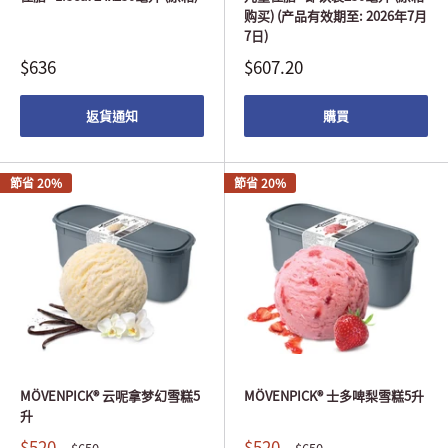
购买) (产品有效期至: 2026年7月
7日)
$636
$607.20
返貨通知
購買
節省 20%
節省 20%
MÖVENPICK® 云呢拿梦幻雪糕5
MÖVENPICK® 士多啤梨雪糕5升
升
$520
$520