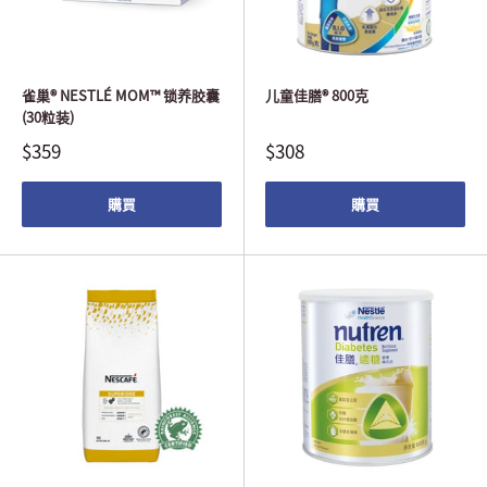
雀巢® NESTLÉ MOM™ 锁养胶囊
儿童佳膳® 800克
(30粒装)
$359
$308
購買
購買