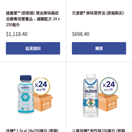
速癒素™ (即飲裝) 清淡果味癌症
天源素® 美味营养汤 (原箱购买)
治療專用營養品 – 減糖配方 24 x
250亳升
$1,118.40
$698.40
返貨通知
購買
佳膳® 1.5cal 24x250毫升 (原箱)
儿童佳膳® 即饮装250毫升 (原箱