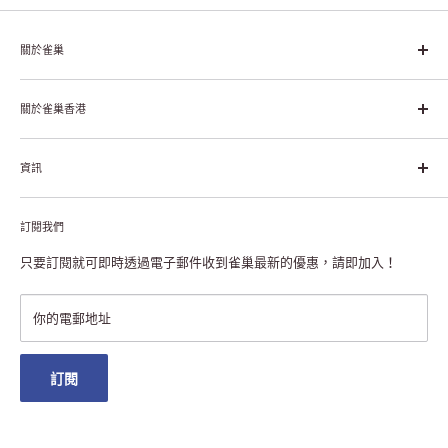
關於雀巢
雀巢集團起源於1866年的瑞士，目前是全球領先的「營養、健康、
幸福生活」企業。雀巢的目標是「我們充分發掘食品的力量，提升
關於雀巢香港
每個個體的生活品質，無論現在還是未來」。
关于雀巢香港
資訊
雀巢香港创造共享价值
联络我们
付款及送货
私隐声明
訂閱我們
退货或更换
注册NESCAFÉ® Dolce Gusto®咖啡机
常见问题
只要訂閱就可即時透過電子郵件收到雀巢最新的優惠，請即加入！
条款及细则
雀巢会员奖赏
你的電郵地址
澳门地区送货
訂閱