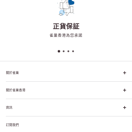
正貨保証
雀巢香港為您承諾
關於雀巢
雀巢集團起源於1866年的瑞士，目前是全球領先的「營養、健康、
幸福生活」企業。雀巢的目標是「我們充分發掘食品的力量，提升
關於雀巢香港
每個個體的生活品質，無論現在還是未來」。
About Nestlé HK
資訊
Nestlé Hong Kong Creating Shared Value
Contact Us
Payment & Delivery
Privacy Notice
訂閱我們
Returns or Exchanges