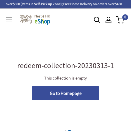
ers over $300 (Items in Self-Pick up Zone); Free Home Delivery on orders over $450.
0
redeem-collection-20230313-1
This collection is empty
Go to Homepage