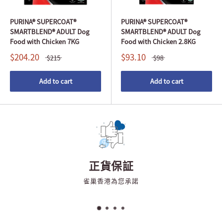
PURINA® SUPERCOAT®
PURINA® SUPERCOAT®
SMARTBLEND® ADULT Dog
SMARTBLEND® ADULT Dog
Food with Chicken 7KG
Food with Chicken 2.8KG
$204.20
$93.10
$215
$98
Add to cart
Add to cart
正貨保証
雀巢香港為您承諾