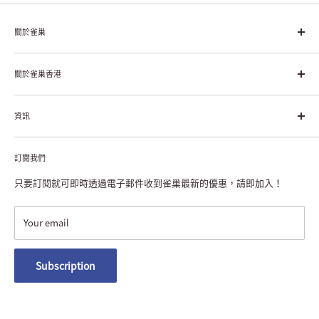
關於雀巢
雀巢集團起源於1866年的瑞士，目前是全球領先的「營養、健康、
幸福生活」企業。雀巢的目標是「我們充分發掘食品的力量，提升
關於雀巢香港
每個個體的生活品質，無論現在還是未來」。
About Nestlé HK
資訊
Nestlé Hong Kong Creating Shared Value
Contact Us
Payment & Delivery
Privacy Notice
訂閱我們
Returns or Exchanges
NESCAFÉ® Dolce Gusto® Machine Registration
FAQ
只要訂閱就可即時透過電子郵件收到雀巢最新的優惠，請即加入！
Terms and Conditions
Nestlé Member Rewards
Your email
Macau Delivery
Subscription