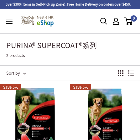
ers over $300 (Items in Self-Pick up Zone); Free Home Delivery on orders over $450.
0
PURINA® SUPERCOAT®系列
2 products
Sort by
Save 5%
Save 5%