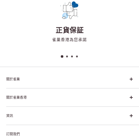
正貨保証
雀巢香港為您承諾
關於雀巢
雀巢集團起源於1866年的瑞士，目前是全球領先的「營養、健康、
幸福生活」企業。雀巢的目標是「我們充分發掘食品的力量，提升
關於雀巢香港
每個個體的生活品質，無論現在還是未來」。
About Nestlé HK
資訊
Nestlé Hong Kong Creating Shared Value
Contact Us
Payment & Delivery
Privacy Notice
訂閱我們
Returns or Exchanges