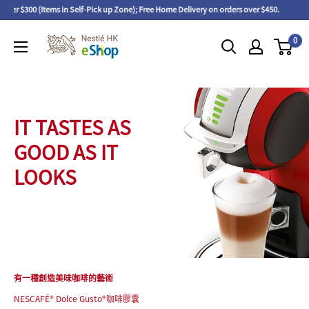
 over $300 (Items in Self-Pick up Zone); Free Home Delivery on orders over $450.
F
0
IT TASTES AS
GOOD AS IT
LOOKS
有一種創造美味咖啡的藝術
NESCAFÉ® Dolce Gusto®咖啡膠囊